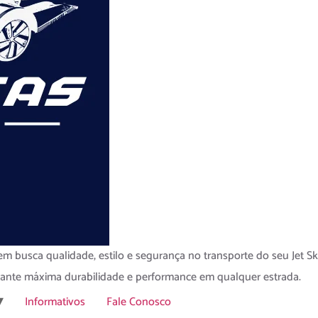
em busca qualidade, estilo e segurança no transporte do seu Jet Sk
rante máxima durabilidade e performance em qualquer estrada.
Informativos
Fale Conosco