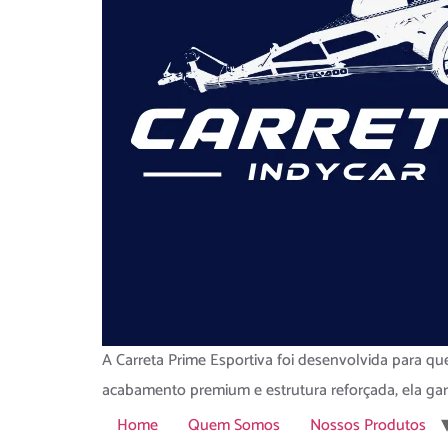
A Carreta Prime Esportiva foi desenvolvida para qu
acabamento premium e estrutura reforçada, ela ga
Home
Quem Somos
Nossos Produtos