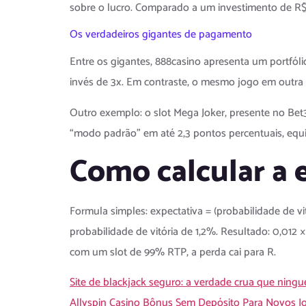
sobre o lucro. Comparado a um investimento de R$
Os verdadeiros gigantes de pagamento
Entre os gigantes, 888casino apresenta um portfól
invés de 3x. Em contraste, o mesmo jogo em outra 
Outro exemplo: o slot Mega Joker, presente no Be
“modo padrão” em até 2,3 pontos percentuais, equ
Como calcular a 
Formula simples: expectativa = (probabilidade de 
probabilidade de vitória de 1,2%. Resultado: 0,012 
com um slot de 99% RTP, a perda cai para R.
Site de blackjack seguro: a verdade crua que ning
Allyspin Casino Bônus Sem Depósito Para Novos J