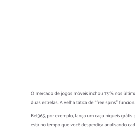
tablet:
que rea
pena
O mercado de jogos móveis inchou 73 % nos último
duas estrelas. A velha tática de “free spins” fun
Bet365, por exemplo, lança um caça-níqueis grátis 
está no tempo que você desperdiça analisando ca