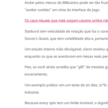
Andar pelos menus de 888casino pode ser tão frustra
“aceitar cookies” em cima da interface de jogo.
Os caça-níqueis que mais pagam cassino online não
Starburst tem velocidade de rotação que faz o cor
Gonzo’s Quest, que tem volatilidade alta e, portant
Um estudo interno (não divulgável, claro) revelou
enquanto os que se aventuram em mesas reais pe
Mas, se você ainda acredita que “gift” de moedas 
encanamento.
Um exemplo prático: em um teste de 30 dias, 57 % 
indústria.
Because every spin tem um limite invisível, o algo