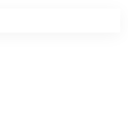
is para
lagre
o vale a
is para