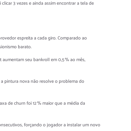
clicar 3 vezes e ainda assim encontrar a tela de
provedor espreita a cada giro. Comparado ao
usionismo barato.
let aumentam seu bankroll em 0,5 % ao mês,
 a pintura nova não resolve o problema do
axa de churn foi 12 % maior que a média da
consecutivos, forçando o jogador a instalar um novo