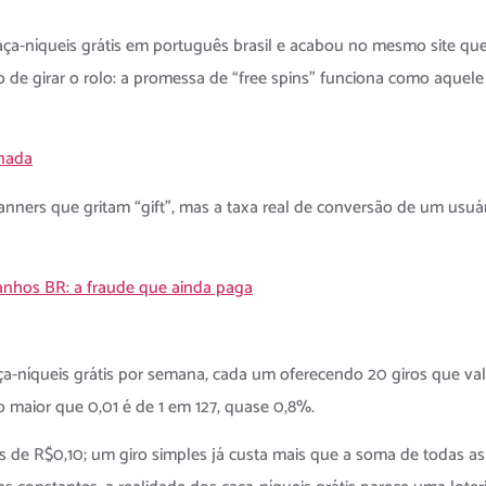
ça-níqueis grátis em português brasil e acabou no mesmo site que
 girar o rolo: a promessa de “free spins” funciona como aquele pi
 nada
nners que gritam “gift”, mas a taxa real de conversão de um usuá
anhos BR: a fraude que ainda paga
aça-níqueis grátis por semana, cada um oferecendo 20 giros que va
 maior que 0,01 é de 1 em 127, quase 0,8%.
 de R$0,10; um giro simples já custa mais que a soma de todas as