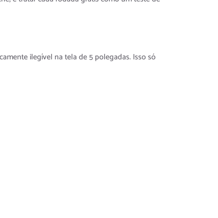
camente ilegível na tela de 5 polegadas. Isso só