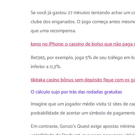
Se você já gastou 27 minutos tentando achar um ca
clube dos enganados. O jogo começa antes mesmo de
que uma recompensa.
keno no iPhone: o cassino de bolso que não paga
Bet365, por exemplo, joga 5% de seu tráfego em ba
inferior a 0,3%.
tikitaka casino bônus sem depósito fique com os g
O cálculo sujo por trás das rodadas gratuitas
Imagine que um jogador médio visita 12 sites de c
probabilidade de acertar um símbolo de pagamento
Em contraste, Gonzo’s Quest exige apostas mínimas