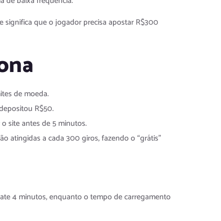
ia de baixa frequência.
ue significa que o jogador precisa apostar R$300
ona
mites de moeda.
 depositou R$50.
 site antes de 5 minutos.
 atingidas a cada 300 giros, fazendo o “grátis”
bate 4 minutos, enquanto o tempo de carregamento