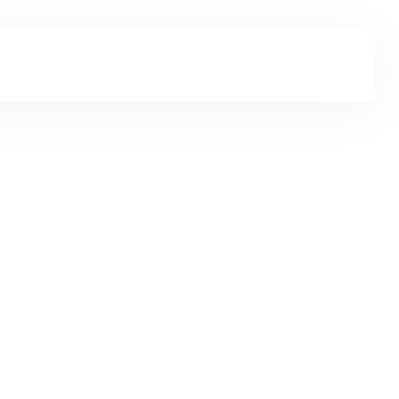
is em
 O lado
sentes”
guém