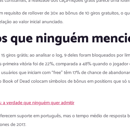
as constantes, a realidade dos caça-níqueis grátis parece uma loter
m requisito de rollover de 30x ao bônus de 10 giros gratuitos, o q
ação ao valor inicial anunciado.
os que ninguém menci
5 giros grátis; ao analisar o log, 9 deles foram bloqueados por li
s‑primeira vitória foi de 22%, comparada a 48% quando o jogador
suários que iniciam com “free” têm 17% de chance de abandonar o
 Book of Dead colocam símbolos de bônus em positions que só são
: a verdade que ninguém quer admitir
s oferecem suporte em português, mas o tempo médio de resposta 
ones de 2017.