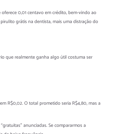
 oferece 0,01 centavo em crédito, bem-vindo ao
rulito grátis na dentista, mais uma distração do
rio que realmente ganha algo útil costuma ser
lem R$0,02. O total prometido seria R$4,80, mas a
 “gratuitas” anunciadas. Se compararmos a