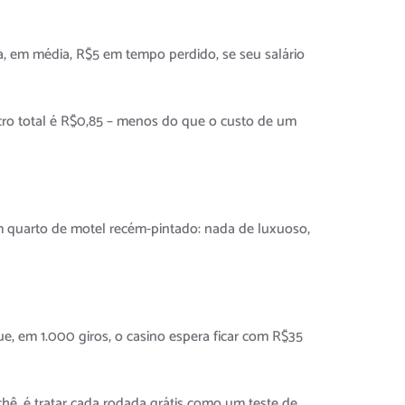
a, em média, R$5 em tempo perdido, se seu salário
ucro total é R$0,85 – menos do que o custo de um
um quarto de motel recém-pintado: nada de luxuoso,
e, em 1.000 giros, o casino espera ficar com R$35
ichê, é tratar cada rodada grátis como um teste de