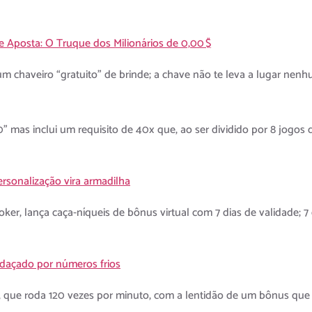
e Aposta: O Truque dos Milionários de 0,00 $
m chaveiro “gratuito” de brinde; a chave não te leva a lugar nenh
 mas inclui um requisito de 40x que, ao ser dividido por 8 jogos di
rsonalização vira armadilha
r, lança caça-níqueis de bônus virtual com 7 dias de validade; 7 
daçado por números frios
 que roda 120 vezes por minuto, com a lentidão de um bônus que e