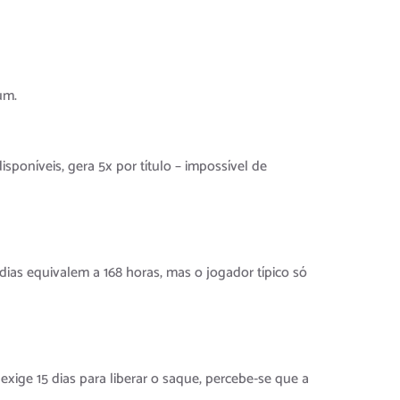
um.
sponíveis, gera 5x por título – impossível de
dias equivalem a 168 horas, mas o jogador típico só
xige 15 dias para liberar o saque, percebe‑se que a