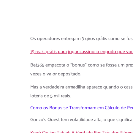
Você A
Os operadores entregam 3 giros grátis como se fos
15 reais grátis para jogar cassino: o engodo que vo
Bet365 empacota o “bonus” como se fosse um presen
vezes o valor depositado.
Mas a verdadeira armadilha aparece quando o cass
loteria de 5 mil reais.
Como os Bônus se Transformam em Cálculo de Pe
Gonzo’s Quest tem volatilidade alta, o que signifi
Kenó Online Tablet: A Verdade Por Trás dos Núm