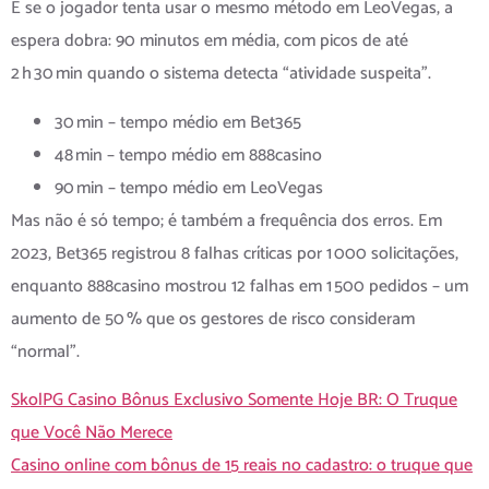
E se o jogador tenta usar o mesmo método em LeoVegas, a
espera dobra: 90 minutos em média, com picos de até
2 h 30 min quando o sistema detecta “atividade suspeita”.
30 min – tempo médio em Bet365
48 min – tempo médio em 888casino
90 min – tempo médio em LeoVegas
Mas não é só tempo; é também a frequência dos erros. Em
2023, Bet365 registrou 8 falhas críticas por 1 000 solicitações,
enquanto 888casino mostrou 12 falhas em 1 500 pedidos – um
aumento de 50 % que os gestores de risco consideram
“normal”.
SkolPG Casino Bônus Exclusivo Somente Hoje BR: O Truque
que Você Não Merece
Casino online com bônus de 15 reais no cadastro: o truque que