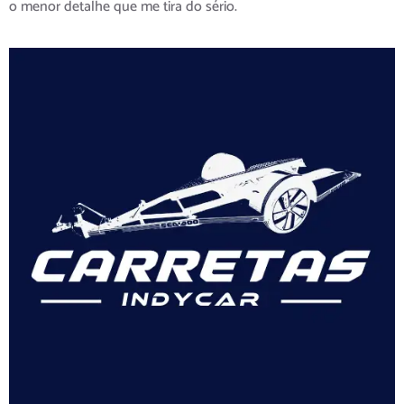
o menor detalhe que me tira do sério.