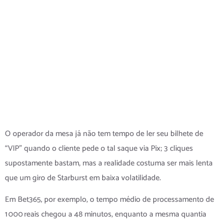
Promessa de
Dinheiro Rápido
Vira um
Pesadelo de
Burocracia
O operador da mesa já não tem tempo de ler seu bilhete de
“VIP” quando o cliente pede o tal saque via Pix; 3 cliques
supostamente bastam, mas a realidade costuma ser mais lenta
que um giro de Starburst em baixa volatilidade.
Em Bet365, por exemplo, o tempo médio de processamento de
1 000 reais chegou a 48 minutos, enquanto a mesma quantia