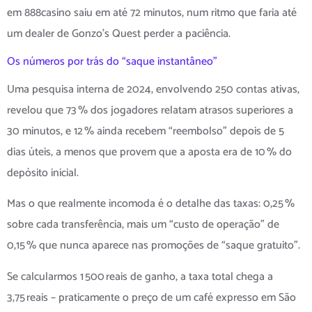
em 888casino saiu em até 72 minutos, num ritmo que faria até
um dealer de Gonzo’s Quest perder a paciência.
Os números por trás do “saque instantâneo”
Uma pesquisa interna de 2024, envolvendo 250 contas ativas,
revelou que 73 % dos jogadores relatam atrasos superiores a
30 minutos, e 12 % ainda recebem “reembolso” depois de 5
dias úteis, a menos que provem que a aposta era de 10 % do
depósito inicial.
Mas o que realmente incomoda é o detalhe das taxas: 0,25 %
sobre cada transferência, mais um “custo de operação” de
0,15 % que nunca aparece nas promoções de “saque gratuito”.
Se calcularmos 1 500 reais de ganho, a taxa total chega a
3,75 reais – praticamente o preço de um café expresso em São