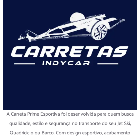
A Carreta Prime Esportiva foi desenvolvida para quem busca
qualidade, estilo e segurança no transporte do seu Jet Ski,
Quadriciclo ou Barco. Com design esportivo, acabamento