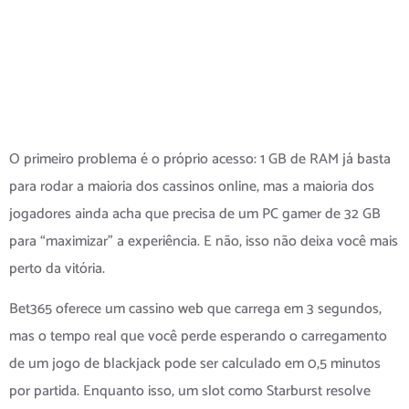
das mesas
virtuais que
ninguém conta
O primeiro problema é o próprio acesso: 1 GB de RAM já basta
para rodar a maioria dos cassinos online, mas a maioria dos
jogadores ainda acha que precisa de um PC gamer de 32 GB
para “maximizar” a experiência. E não, isso não deixa você mais
perto da vitória.
Bet365 oferece um cassino web que carrega em 3 segundos,
mas o tempo real que você perde esperando o carregamento
de um jogo de blackjack pode ser calculado em 0,5 minutos
por partida. Enquanto isso, um slot como Starburst resolve