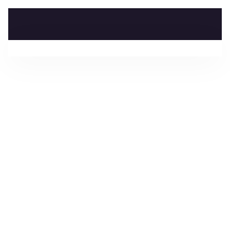
Blackjack
aposta 20 reais:
O mito do lucro
fácil que
ninguém conta
Blackjack aposta
20 reais: O mito
do lucro fácil que
ninguém conta