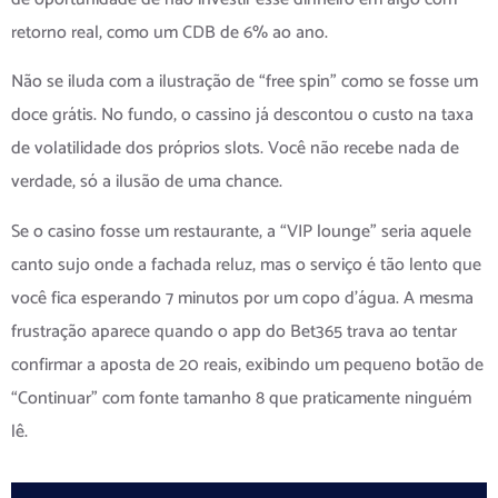
retorno real, como um CDB de 6% ao ano.
Não se iluda com a ilustração de “free spin” como se fosse um
doce grátis. No fundo, o cassino já descontou o custo na taxa
de volatilidade dos próprios slots. Você não recebe nada de
verdade, só a ilusão de uma chance.
Se o casino fosse um restaurante, a “VIP lounge” seria aquele
canto sujo onde a fachada reluz, mas o serviço é tão lento que
você fica esperando 7 minutos por um copo d’água. A mesma
frustração aparece quando o app do Bet365 trava ao tentar
confirmar a aposta de 20 reais, exibindo um pequeno botão de
“Continuar” com fonte tamanho 8 que praticamente ninguém
lê.