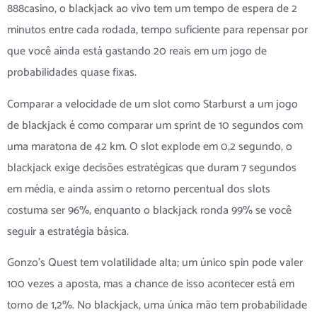
888casino, o blackjack ao vivo tem um tempo de espera de 2
minutos entre cada rodada, tempo suficiente para repensar por
que você ainda está gastando 20 reais em um jogo de
probabilidades quase fixas.
Comparar a velocidade de um slot como Starburst a um jogo
de blackjack é como comparar um sprint de 10 segundos com
uma maratona de 42 km. O slot explode em 0,2 segundo, o
blackjack exige decisões estratégicas que duram 7 segundos
em média, e ainda assim o retorno percentual dos slots
costuma ser 96%, enquanto o blackjack ronda 99% se você
seguir a estratégia básica.
Gonzo’s Quest tem volatilidade alta; um único spin pode valer
100 vezes a aposta, mas a chance de isso acontecer está em
torno de 1,2%. No blackjack, uma única mão tem probabilidade