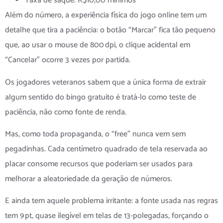
Taxa de saque: R$10,00 mínimos
Além do número, a experiência física do jogo online tem um
detalhe que tira a paciência: o botão “Marcar” fica tão pequeno
que, ao usar o mouse de 800 dpi, o clique acidental em
“Cancelar” ocorre 3 vezes por partida.
Os jogadores veteranos sabem que a única forma de extrair
algum sentido do bingo gratuito é tratá‑lo como teste de
paciência, não como fonte de renda.
Mas, como toda propaganda, o “free” nunca vem sem
pegadinhas. Cada centímetro quadrado de tela reservada ao
placar consome recursos que poderiam ser usados para
melhorar a aleatoriedade da geração de números.
E ainda tem aquele problema irritante: a fonte usada nas regras
tem 9 pt, quase ilegível em telas de 13‑polegadas, forçando o