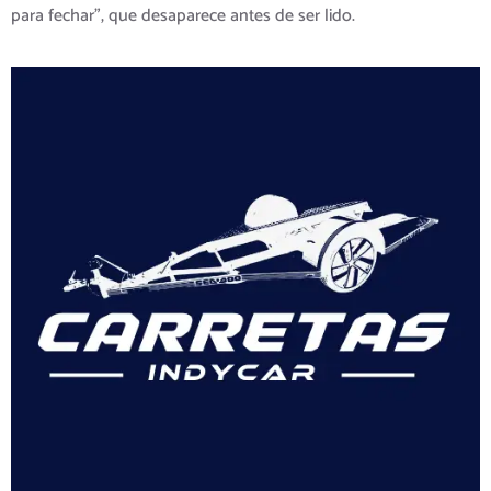
para fechar”, que desaparece antes de ser lido.