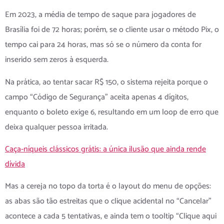
Em 2023, a média de tempo de saque para jogadores de
Brasília foi de 72 horas; porém, se o cliente usar o método Pix, o
tempo cai para 24 horas, mas só se o número da conta for
inserido sem zeros à esquerda.
Na prática, ao tentar sacar R$ 150, o sistema rejeita porque o
campo “Código de Segurança” aceita apenas 4 dígitos,
enquanto o boleto exige 6, resultando em um loop de erro que
deixa qualquer pessoa irritada.
Caça-níqueis clássicos grátis: a única ilusão que ainda rende
dívida
Mas a cereja no topo da torta é o layout do menu de opções:
as abas são tão estreitas que o clique acidental no “Cancelar”
acontece a cada 5 tentativas, e ainda tem o tooltip “Clique aqui