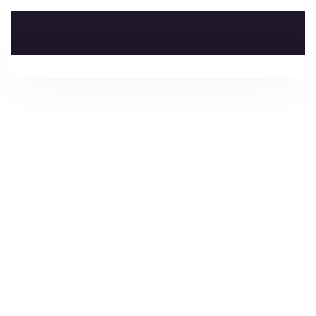
O bingo online
dinheiro real
Brasília: o
cassino que
vende ilusões
em 3 cliques
O bingo online
dinheiro real
Brasília: o cassino