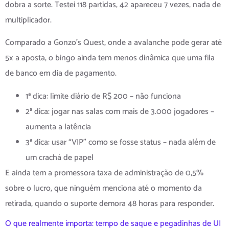
dobra a sorte. Testei 118 partidas, 42 apareceu 7 vezes, nada de
multiplicador.
Comparado a Gonzo’s Quest, onde a avalanche pode gerar até
5x a aposta, o bingo ainda tem menos dinâmica que uma fila
de banco em dia de pagamento.
1ª dica: limite diário de R$ 200 – não funciona
2ª dica: jogar nas salas com mais de 3.000 jogadores –
aumenta a latência
3ª dica: usar “VIP” como se fosse status – nada além de
um crachá de papel
E ainda tem a promessora taxa de administração de 0,5%
sobre o lucro, que ninguém menciona até o momento da
retirada, quando o suporte demora 48 horas para responder.
O que realmente importa: tempo de saque e pegadinhas de UI