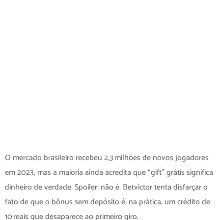
bônus sem
depósito para
novos jogadores
Brasil: o truque
frio que ninguém
quer admitir
O mercado brasileiro recebeu 2,3 milhões de novos jogadores
em 2023, mas a maioria ainda acredita que “gift” grátis significa
dinheiro de verdade. Spoiler: não é. Betvictor tenta disfarçar o
fato de que o bônus sem depósito é, na prática, um crédito de
10 reais que desaparece ao primeiro giro.