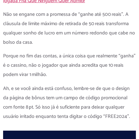
Jogada Fria Que Ninguém Quer Admitir
Não se engane com a promessa de “ganhe até 500 reais”. A
cláusula de limite máximo de retirada de 50 reais transforma
qualquer sonho de lucro em um número redondo que cabe no
bolso da casa.
Porque no fim das contas, a única coisa que realmente “ganha”
é o cassino, não o jogador que ainda acredita que 10 reais
podem virar 1 milhão.
Ah, e se você ainda está confuso, lembre‑se de que o design
da página de bônus tem um campo de código promocional
com fonte 8 pt. Só isso já é suficiente para deixar qualquer
usuário irritado enquanto tenta digitar o código “FREE2024”.