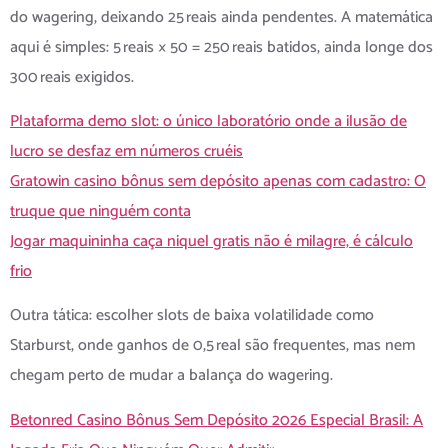
do wagering, deixando 25 reais ainda pendentes. A matemática
aqui é simples: 5 reais × 50 = 250 reais batidos, ainda longe dos
300 reais exigidos.
Plataforma demo slot: o único laboratório onde a ilusão de
lucro se desfaz em números cruéis
Gratowin casino bônus sem depósito apenas com cadastro: O
truque que ninguém conta
Jogar maquininha caça niquel gratis não é milagre, é cálculo
frio
Outra tática: escolher slots de baixa volatilidade como
Starburst, onde ganhos de 0,5 real são frequentes, mas nem
chegam perto de mudar a balança do wagering.
Betonred Casino Bônus Sem Depósito 2026 Especial Brasil: A