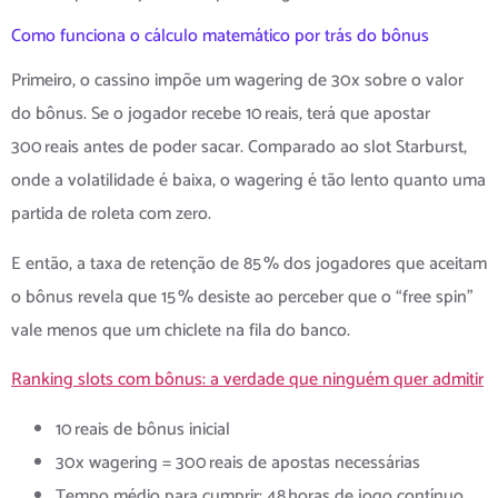
Como funciona o cálculo matemático por trás do bônus
Primeiro, o cassino impõe um wagering de 30x sobre o valor
do bônus. Se o jogador recebe 10 reais, terá que apostar
300 reais antes de poder sacar. Comparado ao slot Starburst,
onde a volatilidade é baixa, o wagering é tão lento quanto uma
partida de roleta com zero.
E então, a taxa de retenção de 85 % dos jogadores que aceitam
o bônus revela que 15 % desiste ao perceber que o “free spin”
vale menos que um chiclete na fila do banco.
Ranking slots com bônus: a verdade que ninguém quer admitir
10 reais de bônus inicial
30x wagering = 300 reais de apostas necessárias
Tempo médio para cumprir: 48 horas de jogo contínuo