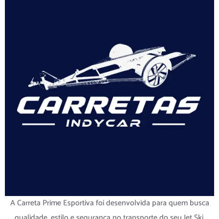
A Carreta Prime Esportiva foi desenvolvida para quem busca
qualidade, estilo e segurança no transporte do seu Jet Ski,