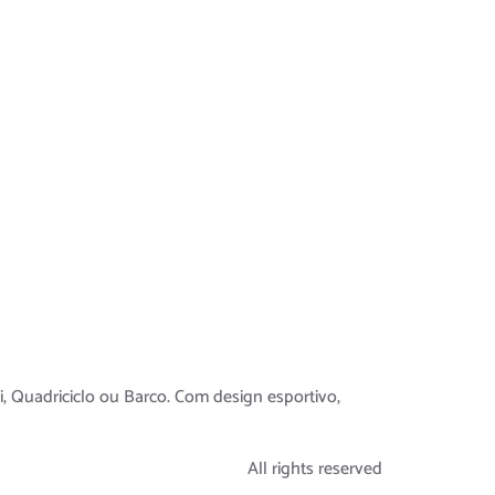
i, Quadriciclo ou Barco. Com design esportivo,
All rights reserved