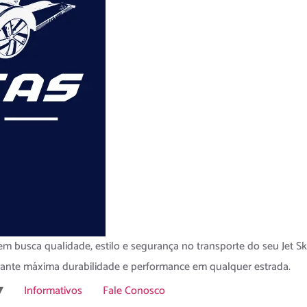
em busca qualidade, estilo e segurança no transporte do seu Jet Sk
rante máxima durabilidade e performance em qualquer estrada.
Informativos
Fale Conosco