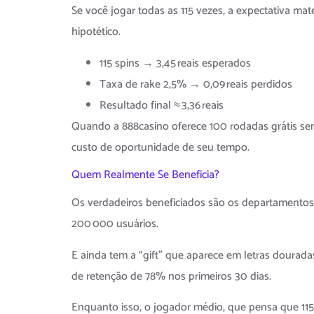
Se você jogar todas as 115 vezes, a expectativa mate
hipotético.
115 spins → 3,45 reais esperados
Taxa de rake 2,5% → 0,09 reais perdidos
Resultado final ≈ 3,36 reais
Quando a 888casino oferece 100 rodadas grátis sem
custo de oportunidade de seu tempo.
Quem Realmente Se Beneficia?
Os verdadeiros beneficiados são os departamentos d
200 000 usuários.
E ainda tem a “gift” que aparece em letras dourada
de retenção de 78% nos primeiros 30 dias.
Enquanto isso, o jogador médio, que pensa que 115