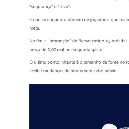
“segurança” e “risco”.
E não se engane: o número de jogadores que real
meta.
No fim, a “promoção” de Betsat casino 115 rodadas
preço de 0,02 real por segundo gasto.
O último ponto irritante é o tamanho da fonte no r
aceitar mudanças de bônus sem aviso prévio.