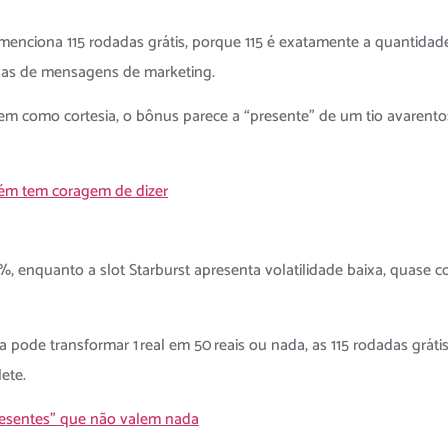
 menciona 115 rodadas grátis, porque 115 é exatamente a quantidade
caixas de mensagens de marketing.
 como cortesia, o bônus parece a “presente” de um tio avarento: 
uém tem coragem de dizer
%, enquanto a slot Starburst apresenta volatilidade baixa, quas
ta pode transformar 1 real em 50 reais ou nada, as 115 rodadas grát
ete.
resentes” que não valem nada