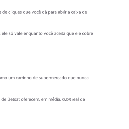
 de cliques que você dá para abrir a caixa de
ele só vale enquanto você aceita que ele cobre
e como um carrinho de supermercado que nunca
is de Betsat oferecem, em média, 0,03 real de