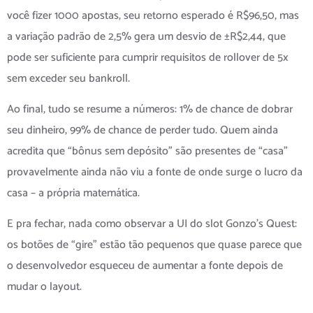
você fizer 1000 apostas, seu retorno esperado é R$96,50, mas
a variação padrão de 2,5% gera um desvio de ±R$2,44, que
pode ser suficiente para cumprir requisitos de rollover de 5x
sem exceder seu bankroll.
Ao final, tudo se resume a números: 1% de chance de dobrar
seu dinheiro, 99% de chance de perder tudo. Quem ainda
acredita que “bônus sem depósito” são presentes de “casa”
provavelmente ainda não viu a fonte de onde surge o lucro da
casa – a própria matemática.
E pra fechar, nada como observar a UI do slot Gonzo’s Quest:
os botões de “gire” estão tão pequenos que quase parece que
o desenvolvedor esqueceu de aumentar a fonte depois de
mudar o layout.