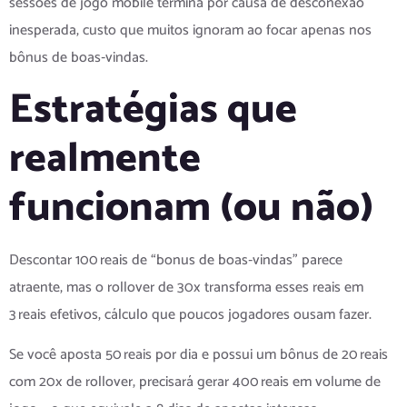
sessões de jogo mobile termina por causa de desconexão
inesperada, custo que muitos ignoram ao focar apenas nos
bônus de boas‑vindas.
Estratégias que
realmente
funcionam (ou não)
Descontar 100 reais de “bonus de boas‑vindas” parece
atraente, mas o rollover de 30x transforma esses reais em
3 reais efetivos, cálculo que poucos jogadores ousam fazer.
Se você aposta 50 reais por dia e possui um bônus de 20 reais
com 20x de rollover, precisará gerar 400 reais em volume de