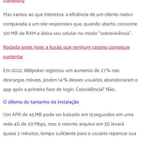
marketing
Mas vamos ao que interessa: a eficiência de um cliente nativo
comparada a um site responsivo que, quando aberto, consome
120 MB de RAM e deixa seu celular no modo “sobrevivência”.
Rodada gratis hoje: a ilusão que nenhum cassino consegue
sustentar
Em 2022, 888poker registrou um aumento de 27 % nas
descargas móveis, porém 14 % desses usuários abandonaram o
app após a primeira fase de login. Coincidência? Não.
O dilema do tamanho da instalação
Um APK de 45 MB pode ser baixado em 15 segundos em uma
rede 4G de 20 Mbps, mas o mesmo arquivo em 3G levará
quase 2 minutos, tempo suficiente para o usuário repensar sua