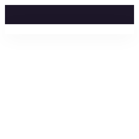
Baixar poker
para celular e
sobreviver ao
caos dos
aplicativos
Baixar poker
para celular e
sobreviver ao
caos dos