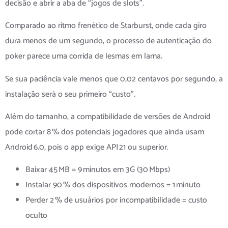
decisão e abrir a aba de “jogos de slots”.
Comparado ao ritmo frenético de Starburst, onde cada giro
dura menos de um segundo, o processo de autenticação do
poker parece uma corrida de lesmas em lama.
Se sua paciência vale menos que 0,02 centavos por segundo, a
instalação será o seu primeiro “custo”.
Além do tamanho, a compatibilidade de versões de Android
pode cortar 8 % dos potenciais jogadores que ainda usam
Android 6.0, pois o app exige API 21 ou superior.
Baixar 45 MB = 9 minutos em 3G (30 Mbps)
Instalar 90 % dos dispositivos modernos = 1 minuto
Perder 2 % de usuários por incompatibilidade = custo
oculto