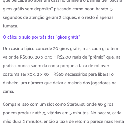
que percebe ao abrir um cassino online é o banner de “bacará
giros grátis sem depósito” piscando como neon barato. 5
segundos de atenção geram 2 cliques, e o resto é apenas
fumaça.
O cálculo sujo por trás das “giros grátis”
Um casino típico concede 20 giros grátis, mas cada giro tem
valor de R$0,10. 20 x 0,10 = R$2,00 reais de “prêmio” que, na
prática, nunca saem da conta porque a taxa de rollover
costuma ser 30x. 2 x 30 = R$60 necessários para liberar o
dinheiro, um número que deixa a maioria dos jogadores na
cama.
Compare isso com um slot como Starburst, onde 50 giros
podem produzir até 75 vitórias em 5 minutos. No bacará, cada
mão dura 2 minutos, então a taxa de retorno parece mais lenta