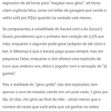
regressivo de 48 horas para “resgatar seus giros”. 48 horas
criam urgência falsa, como um leilão de garagem que vende o
velho sofá por R$50 quando na verdade vale menos.
Se compararmos a volatilidade do bacará com a do Gonzo’s
Quest, percebemos que o primeiro tem variação de 0,5% por
mão, enquanto o segundo pode gerar jackpots de até 250x o
bet. A diferença é que o bacará paga quase sempre, mas em
pequenas fatias, enquanto o slot oferece uma explosão de
lucro que, embora rara, deixa o jogador com a sensação de “já
ganhei”.
Mas a realidade do “giros grátis” não tem explosões; tem
apenas o som de moedas caindo em um pote vazio. 7 giros por
dia, 30 dias, 210 giros ao final do mês – ainda menos que o
número de vezes que você acha que vai ganhar na roleta.