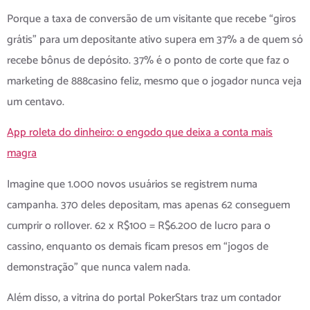
Porque a taxa de conversão de um visitante que recebe “giros
grátis” para um depositante ativo supera em 37% a de quem só
recebe bônus de depósito. 37% é o ponto de corte que faz o
marketing de 888casino feliz, mesmo que o jogador nunca veja
um centavo.
App roleta do dinheiro: o engodo que deixa a conta mais
magra
Imagine que 1.000 novos usuários se registrem numa
campanha. 370 deles depositam, mas apenas 62 conseguem
cumprir o rollover. 62 x R$100 = R$6.200 de lucro para o
cassino, enquanto os demais ficam presos em “jogos de
demonstração” que nunca valem nada.
Além disso, a vitrina do portal PokerStars traz um contador