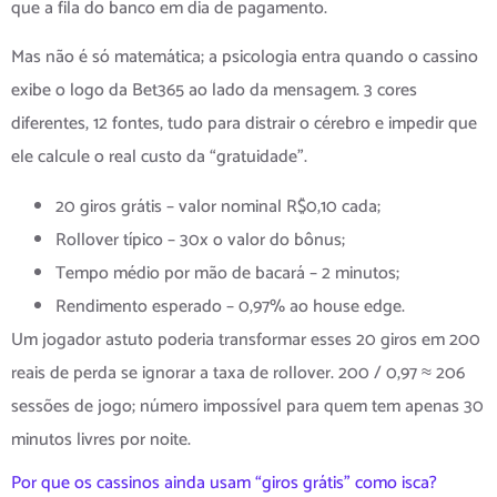
que a fila do banco em dia de pagamento.
Mas não é só matemática; a psicologia entra quando o cassino
exibe o logo da Bet365 ao lado da mensagem. 3 cores
diferentes, 12 fontes, tudo para distrair o cérebro e impedir que
ele calcule o real custo da “gratuidade”.
20 giros grátis – valor nominal R$0,10 cada;
Rollover típico – 30x o valor do bônus;
Tempo médio por mão de bacará – 2 minutos;
Rendimento esperado – 0,97% ao house edge.
Um jogador astuto poderia transformar esses 20 giros em 200
reais de perda se ignorar a taxa de rollover. 200 / 0,97 ≈ 206
sessões de jogo; número impossível para quem tem apenas 30
minutos livres por noite.
Por que os cassinos ainda usam “giros grátis” como isca?