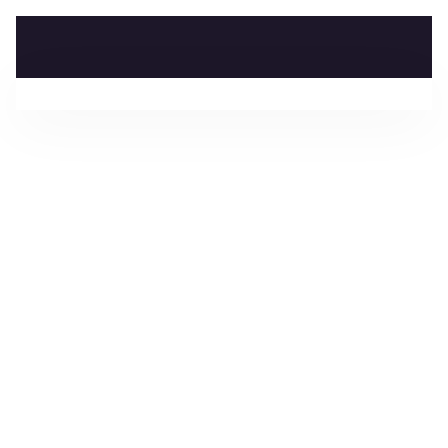
O lado obscuro
dos bacará giros
grátis sem
depósito: Como
o mercado usa
promessas
vazias para
saciar a
ganância