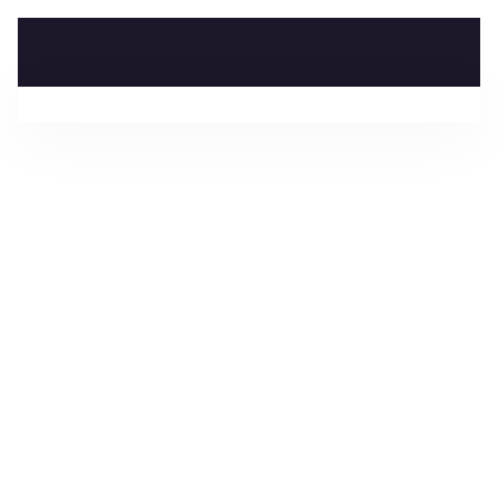
O “bônus
cassino agora” é
só mais um
engodo de
marketing
barato
O “bônus cassino
agora” é só mais
um engodo de