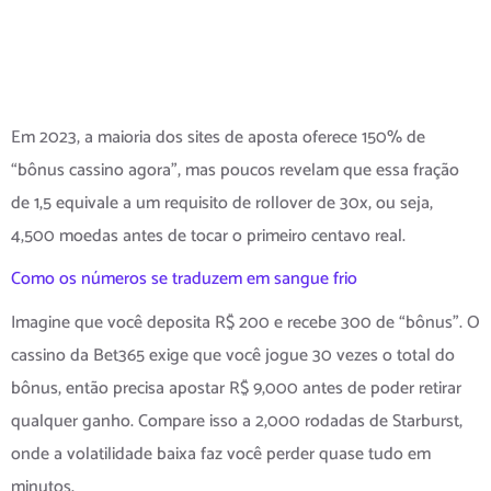
marketing
barato
Em 2023, a maioria dos sites de aposta oferece 150% de
“bônus cassino agora”, mas poucos revelam que essa fração
de 1,5 equivale a um requisito de rollover de 30x, ou seja,
4,500 moedas antes de tocar o primeiro centavo real.
Como os números se traduzem em sangue frio
Imagine que você deposita R$ 200 e recebe 300 de “bônus”. O
cassino da Bet365 exige que você jogue 30 vezes o total do
bônus, então precisa apostar R$ 9,000 antes de poder retirar
qualquer ganho. Compare isso a 2,000 rodadas de Starburst,
onde a volatilidade baixa faz você perder quase tudo em
minutos.