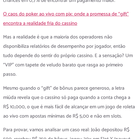
chances em 0,7% de encontrar um pagamento maior.
O caos do poker ao vivo com pix: onde a promessa de “gift”
encontra a realidade fria do cassino
Mas a realidade é que a maioria dos operadores não
disponibiliza relatórios de desempenho por jogador, então
tudo depende do sentir do próprio cassino. E a sensação? Um
“VIP” com tapete de veludo barato que rasga ao primeiro
passo.
Mesmo quando o “gift” de bônus parece generoso, a letra
miúda revela que o cassino só paga quando a conta chega a
R$ 10,000, o que é mais fácil de alcançar em um jogo de roleta
ao vivo com apostas mínimas de R$ 5,00 e não em slots.
Para provar, vamos analisar um caso real: João depositou R$