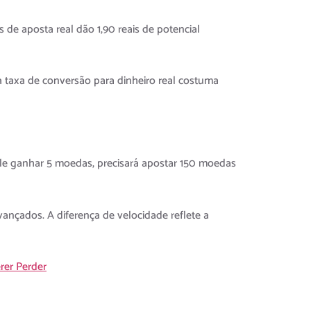
de aposta real dão 1,90 reais de potencial
 taxa de conversão para dinheiro real costuma
 ele ganhar 5 moedas, precisará apostar 150 moedas
ançados. A diferença de velocidade reflete a
rer Perder