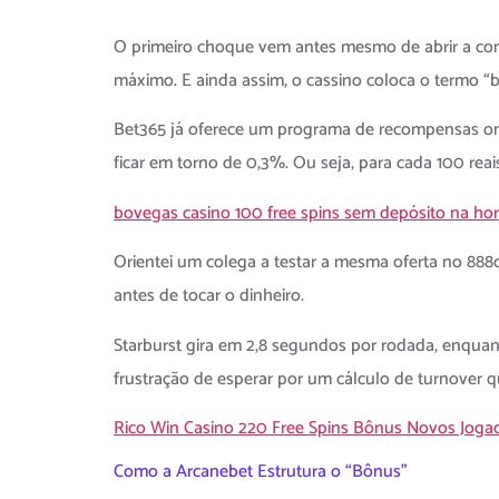
O primeiro choque vem antes mesmo de abrir a cont
máximo. E ainda assim, o cassino coloca o termo “
Bet365 já oferece um programa de recompensas ond
ficar em torno de 0,3%. Ou seja, para cada 100 rea
bovegas casino 100 free spins sem depósito na ho
Orientei um colega a testar a mesma oferta no 888c
antes de tocar o dinheiro.
Starburst gira em 2,8 segundos por rodada, enquan
frustração de esperar por um cálculo de turnover 
Rico Win Casino 220 Free Spins Bônus Novos Jogad
Como a Arcanebet Estrutura o “Bônus”