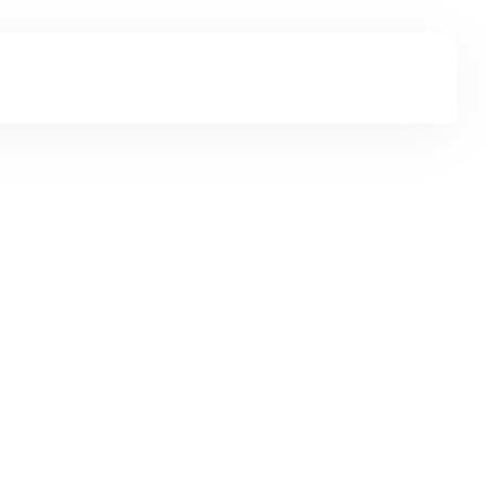
 95
ônus
Você