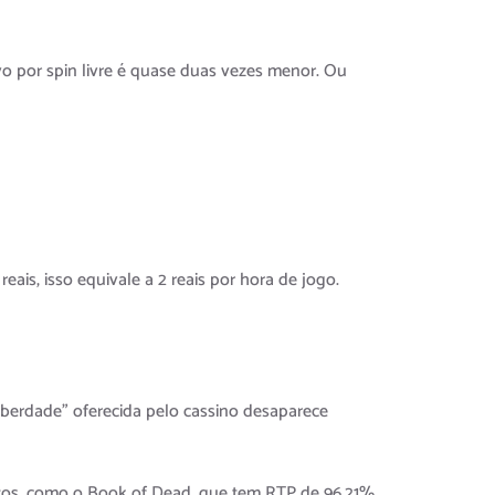
vo por spin livre é quase duas vezes menor. Ou
ais, isso equivale a 2 reais por hora de jogo.
liberdade” oferecida pelo cassino desaparece
oritos, como o Book of Dead, que tem RTP de 96,21%