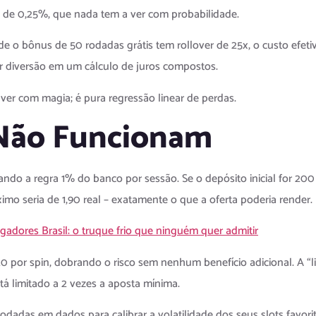
de 0,25%, que nada tem a ver com probabilidade.
 o bônus de 50 rodadas grátis tem rollover de 25x, o custo efeti
ar diversão em um cálculo de juros compostos.
er com magia; é pura regressão linear de perdas.
 Não Funcionam
do a regra 1% do banco por sessão. Se o depósito inicial for 200 re
imo seria de 1,90 real – exatamente o que a oferta poderia render.
adores Brasil: o truque frio que ninguém quer admitir
20 por spin, dobrando o risco sem nenhum benefício adicional. A “
 limitado a 2 vezes a aposta mínima.
s rodadas em dados para calibrar a volatilidade dos seus slots fav