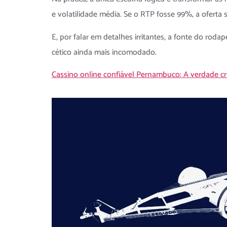
e volatilidade média. Se o RTP fosse 99%, a oferta 
E, por falar em detalhes irritantes, a fonte do ro
cético ainda mais incomodado.
Cassino online confiável Pernambuco: A verdade 