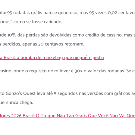
a: 95 rodadas grátis parece generoso, mas 95 vezes 0,02 centavos 
bônus” como se fosse caridade.
e 10% das perdas são devolvidas como crédito de cassino, mas a
is perdidos, apenas 30 centavos retornam.
ra Brasil: a bomba de marketing que ninguém pediu
asino, onde o requisito de rollover é 30x o valor das rodadas. Se
to Gonzo’s Quest leva até 5 segundos nas versões com gráficos av
que nunca chega.
ores 2026 Brasil: O Truque Não Tão Grátis Que Você Não Vai Que