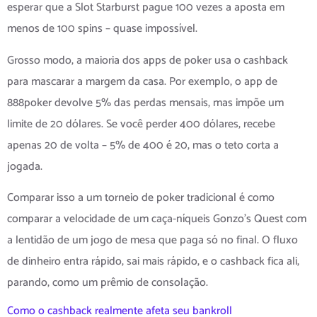
esperar que a Slot Starburst pague 100 vezes a aposta em
menos de 100 spins – quase impossível.
Grosso modo, a maioria dos apps de poker usa o cashback
para mascarar a margem da casa. Por exemplo, o app de
888poker devolve 5% das perdas mensais, mas impõe um
limite de 20 dólares. Se você perder 400 dólares, recebe
apenas 20 de volta – 5% de 400 é 20, mas o teto corta a
jogada.
Comparar isso a um torneio de poker tradicional é como
comparar a velocidade de um caça-níqueis Gonzo’s Quest com
a lentidão de um jogo de mesa que paga só no final. O fluxo
de dinheiro entra rápido, sai mais rápido, e o cashback fica ali,
parando, como um prêmio de consolação.
Como o cashback realmente afeta seu bankroll