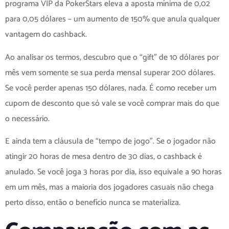
programa VIP da PokerStars eleva a aposta mínima de 0,02
para 0,05 dólares – um aumento de 150% que anula qualquer
vantagem do cashback.
Ao analisar os termos, descubro que o “gift” de 10 dólares por
mês vem somente se sua perda mensal superar 200 dólares.
Se você perder apenas 150 dólares, nada. É como receber um
cupom de desconto que só vale se você comprar mais do que
o necessário.
E ainda tem a cláusula de “tempo de jogo”. Se o jogador não
atingir 20 horas de mesa dentro de 30 dias, o cashback é
anulado. Se você joga 3 horas por dia, isso equivale a 90 horas
em um mês, mas a maioria dos jogadores casuais não chega
perto disso, então o benefício nunca se materializa.