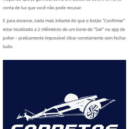
conta de luz que você não pode recusar.
E para encerrar, nada mais irritante do que o botão “Confirmar”
estar localizado a 2 milímetros de um ícone de “Sair” no app de
poker – praticamente impossível clicar corretamente sem fechar
tudo.