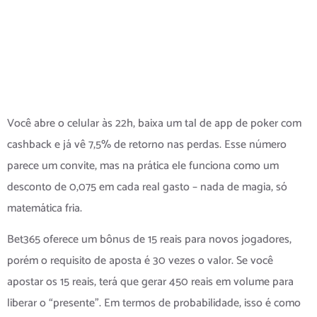
não engana –
nem que seja um
pouco
Você abre o celular às 22h, baixa um tal de app de poker com
cashback e já vê 7,5% de retorno nas perdas. Esse número
parece um convite, mas na prática ele funciona como um
desconto de 0,075 em cada real gasto – nada de magia, só
matemática fria.
Bet365 oferece um bônus de 15 reais para novos jogadores,
porém o requisito de aposta é 30 vezes o valor. Se você
apostar os 15 reais, terá que gerar 450 reais em volume para
liberar o “presente”. Em termos de probabilidade, isso é como