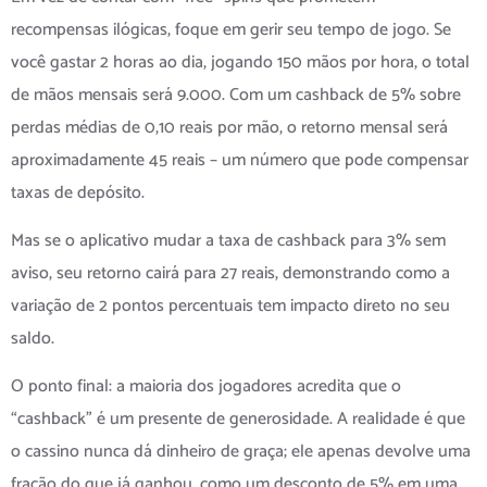
recompensas ilógicas, foque em gerir seu tempo de jogo. Se
você gastar 2 horas ao dia, jogando 150 mãos por hora, o total
de mãos mensais será 9.000. Com um cashback de 5% sobre
perdas médias de 0,10 reais por mão, o retorno mensal será
aproximadamente 45 reais – um número que pode compensar
taxas de depósito.
Mas se o aplicativo mudar a taxa de cashback para 3% sem
aviso, seu retorno cairá para 27 reais, demonstrando como a
variação de 2 pontos percentuais tem impacto direto no seu
saldo.
O ponto final: a maioria dos jogadores acredita que o
“cashback” é um presente de generosidade. A realidade é que
o cassino nunca dá dinheiro de graça; ele apenas devolve uma
fração do que já ganhou, como um desconto de 5% em uma