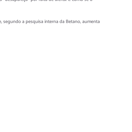
que, segundo a pesquisa interna da Betano, aumenta