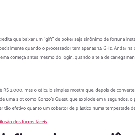
undo recl
edita que baixar um “gift” de poker seja sinônimo de fortuna inst
specialmente quando o processador tem apenas 1,6 GHz. Andar na 
lema começa antes mesmo do login, quando a tela de carregamen
 R$ 2.000, mas o cálculo simples mostra que, depois de converte
e de uma slot como Gonzo’s Quest, que explode em 5 segundos, o 
r tão efetivo quanto um cobertor de plástico numa tempestade de 
lusão dos lucros fáceis