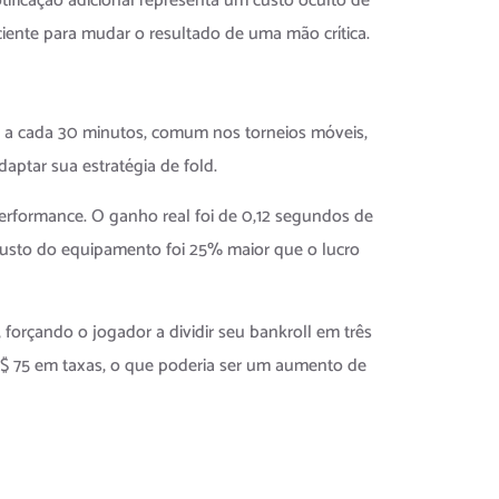
otificação adicional representa um custo oculto de
iente para mudar o resultado de uma mão crítica.
a cada 30 minutos, comum nos torneios móveis,
ptar sua estratégia de fold.
rformance. O ganho real foi de 0,12 segundos de
 custo do equipamento foi 25% maior que o lucro
forçando o jogador a dividir seu bankroll em três
 R$ 75 em taxas, o que poderia ser um aumento de