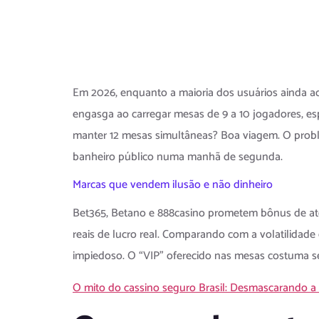
todo m
Em 2026, enquanto a maioria dos usuários ainda acr
engasga ao carregar mesas de 9 a 10 jogadores, e
manter 12 mesas simultâneas? Boa viagem. O prob
banheiro público numa manhã de segunda.
Marcas que vendem ilusão e não dinheiro
Bet365, Betano e 888casino prometem bônus de até
reais de lucro real. Comparando com a volatilidad
impiedoso. O “VIP” oferecido nas mesas costuma se
O mito do cassino seguro Brasil: Desmascarando a i