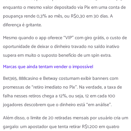
enquanto o mesmo valor depositado via Pix em uma conta de
poupança rende 0,3% ao mês, ou R$0,30 em 30 dias. A
diferença é gritante.
Mesmo quando o app oferece “VIP” com giro grátis, o custo de
oportunidade de deixar o dinheiro travado no saldo inativo
supera em muito o suposto benefício de um spin extra.
Marcas que ainda tentam vender o impossível
Bet365, 888casino e Betway costumam exibir banners com
promessas de “retiro imediato no Pix”. Na verdade, a taxa de
falha nesses retiros chega a 12%, ou seja, 12 em cada 100
jogadores descobrem que o dinheiro está “em análise”.
Além disso, o limite de 20 retiradas mensais por usuário cria um
gargalo: um apostador que tenta retirar R$1.200 em quatro