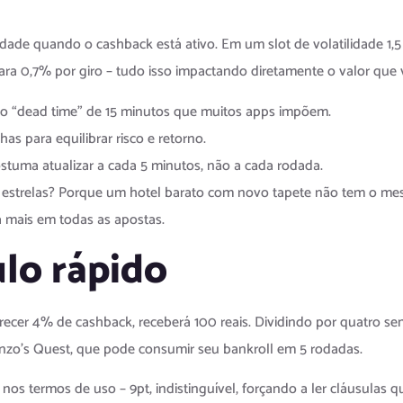
idade quando o cashback está ativo. Em um slot de volatilidade 1,5
e para 0,7% por giro – tudo isso impactando diretamente o valor que
 o “dead time” de 15 minutos que muitos apps impõem.
as para equilibrar risco e retorno.
ostuma atualizar a cada 5 minutos, não a cada rodada.
 estrelas? Porque um hotel barato com novo tapete não tem o me
a mais em todas as apostas.
lo rápido
recer 4% de cashback, receberá 100 reais. Dividindo por quatro se
zo’s Quest, que pode consumir seu bankroll em 5 rodadas.
e nos termos de uso – 9pt, indistinguível, forçando a ler cláusula