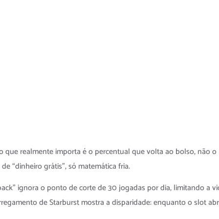
k: o que
te paga (
ce)
que realmente importa é o percentual que volta ao bolso, não o 
e “dinheiro grátis”, só matemática fria.
ck” ignora o ponto de corte de 30 jogadas por dia, limitando a vi
regamento de Starburst mostra a disparidade: enquanto o slot ab