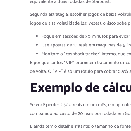
equivalente a duas rodadas de Starburst.
Segunda estratégia: escolher jogos de baixa volatil
jogos de alta volatilidade (2,5 vezes), o risco sob
Foque em sessões de 30 minutos para evitar
Use apostas de 10 reais em máquinas de 5 linh
Monitore o “cashback tracker” interno, que c
E por que tantos “VIP” prometem tratamento cinco
de volta. O “VIP” é só um rótulo para cobrar 0,5% 
Exemplo de cálcu
Se você perder 2.500 reais em um mês, e o app ofe
comparado ao custo de 20 reais por rodada em Gon
E ainda tem o detalhe irritante: o tamanho da font