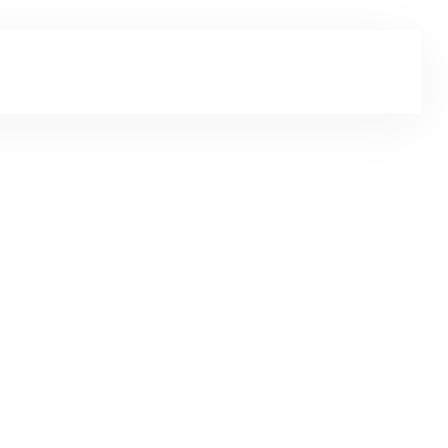
eis com
e o que
eis com