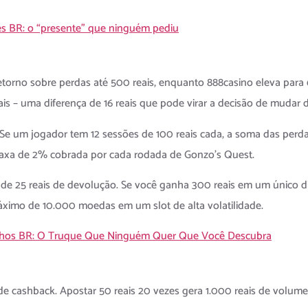
es BR: o “presente” que ninguém pediu
torno sobre perdas até 500 reais, enquanto 888casino eleva para 6
ais – uma diferença de 16 reais que pode virar a decisão de mudar 
e um jogador tem 12 sessões de 100 reais cada, a soma das perdas
a taxa de 2% cobrada por cada rodada de Gonzo’s Quest.
 de 25 reais de devolução. Se você ganha 300 reais em um único dia
áximo de 10.000 moedas em um slot de alta volatilidade.
nhos BR: O Truque Que Ninguém Quer Que Você Descubra
 de cashback. Apostar 50 reais 20 vezes gera 1.000 reais de volume