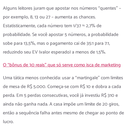
Alguns leitores juram que apostar nos números “quentes” –
por exemplo, 8, 13 ou 27 – aumenta as chances.
Estatisticamente, cada número tem 1/37 ≈ 2,7% de
probabilidade. Se você apostar 5 números, a probabilidade
sobe para 13,5%, mas o pagamento cai de 35:1 para 7:1,
reduzindo seu EV (valor esperado) a menos de 1,5%.
O “bônus de 30 reais” que só serve como isca de marketing
Uma tática menos conhecida: usar a “martingale” com limites
de mesa de R$ 5.000. Começa-se com R$ 10 e dobra a cada
perda. Em 5 perdas consecutivas, você já investiu R$ 310 e
ainda não ganha nada. A casa impõe um limite de 20 giros,
então a sequência falha antes mesmo de chegar ao ponto de
lucro.