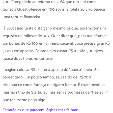
200. Comparado ao retorno de 2,7% que um slot como
Gonzo’s Quest oferece em 100 spins, a roleta ao vivo parece
uma tortura financeira.
Já 888casino tenta disfarçar o mesmo truque, porém com um
requisito de rollover de 30x. Quer dizer que, para transformar
um bônus de R$ 100 em dinheiro sacável, você precisa girar R$
3.000 em apostas. Se cada giro custar R$ 10, são 300 giros –
quase duas horas no carrusel.
Imagine colocar R$ 15 numa aposta de “banca” (pelo 18) e
perder tudo. Em pouco tempo, seu saldo de R$ 200
desaparece como fumaça de cigarro barato. É exatamente o
mesmo ritmo de Starburst, mas sem a promessa de “free spin”
que realmente paga algo.
Estratégias que parecem lógicas mas falham