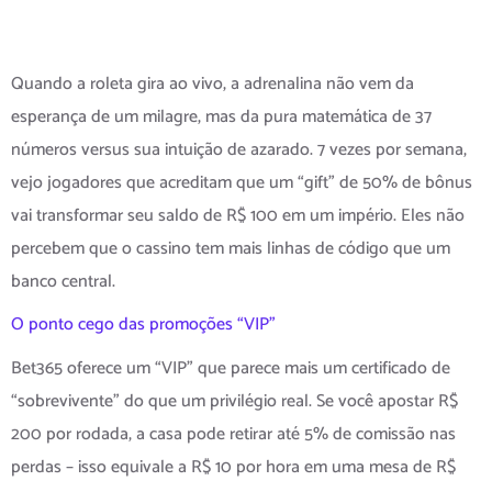
conta
Quando a roleta gira ao vivo, a adrenalina não vem da
esperança de um milagre, mas da pura matemática de 37
números versus sua intuição de azarado. 7 vezes por semana,
vejo jogadores que acreditam que um “gift” de 50% de bônus
vai transformar seu saldo de R$ 100 em um império. Eles não
percebem que o cassino tem mais linhas de código que um
banco central.
O ponto cego das promoções “VIP”
Bet365 oferece um “VIP” que parece mais um certificado de
“sobrevivente” do que um privilégio real. Se você apostar R$
200 por rodada, a casa pode retirar até 5% de comissão nas
perdas – isso equivale a R$ 10 por hora em uma mesa de R$