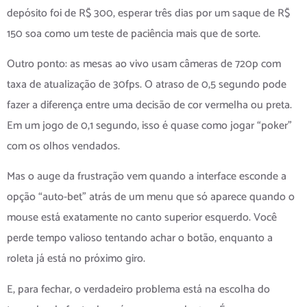
depósito foi de R$ 300, esperar três dias por um saque de R$
150 soa como um teste de paciência mais que de sorte.
Outro ponto: as mesas ao vivo usam câmeras de 720p com
taxa de atualização de 30fps. O atraso de 0,5 segundo pode
fazer a diferença entre uma decisão de cor vermelha ou preta.
Em um jogo de 0,1 segundo, isso é quase como jogar “poker”
com os olhos vendados.
Mas o auge da frustração vem quando a interface esconde a
opção “auto-bet” atrás de um menu que só aparece quando o
mouse está exatamente no canto superior esquerdo. Você
perde tempo valioso tentando achar o botão, enquanto a
roleta já está no próximo giro.
E, para fechar, o verdadeiro problema está na escolha do