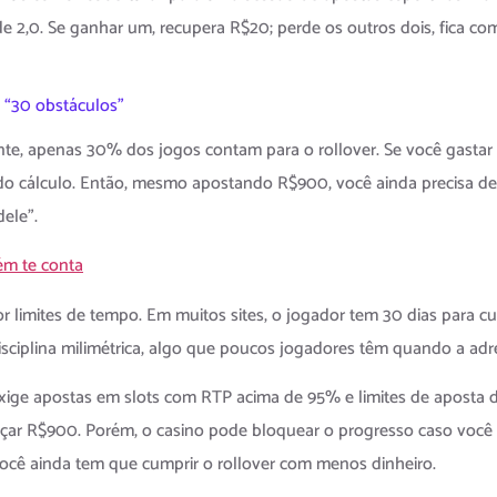
e 2,0. Se ganhar um, recupera R$20; perde os outros dois, fica co
 “30 obstáculos”
nte, apenas 30% dos jogos contam para o rollover. Se você gasta
do cálculo. Então, mesmo apostando R$900, você ainda precisa de
dele”.
ém te conta
 limites de tempo. Em muitos sites, o jogador tem 30 dias para cum
ciplina milimétrica, algo que poucos jogadores têm quando a adre
exige apostas em slots com RTP acima de 95% e limites de aposta 
çar R$900. Porém, o casino pode bloquear o progresso caso você al
você ainda tem que cumprir o rollover com menos dinheiro.