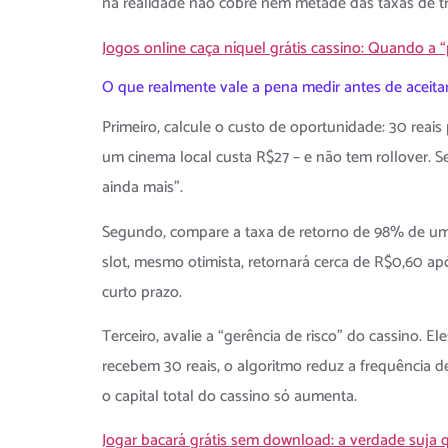
na realidade não cobre nem metade das taxas de tr
Jogos online caça níquel grátis cassino: Quando a
O que realmente vale a pena medir antes de aceitar
Primeiro, calcule o custo de oportunidade: 30 reai
um cinema local custa R$27 – e não tem rollover. Se
ainda mais”.
Segundo, compare a taxa de retorno de 98% de um
slot, mesmo otimista, retornará cerca de R$0,60 apó
curto prazo.
Terceiro, avalie a “gerência de risco” do cassino.
recebem 30 reais, o algoritmo reduz a frequência 
o capital total do cassino só aumenta.
Jogar bacará grátis sem download: a verdade suja