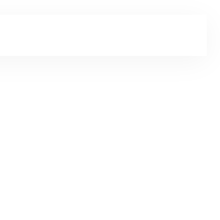
tro
o que
itir
tro
o que