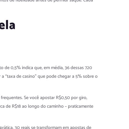
tos de fidelidade antes de permitir saque. Cada
ela
rto de 0,5% indica que, em média, 36 dessas 720
r a “taxa de casino” que pode chegar a 5% sobre o
 frequentes. Se você apostar R$0,50 por giro,
rca de R$18 ao longo do caminho – praticamente
prática, 30 reais se transformam em apostas de