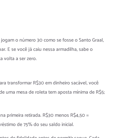
itir
s jogam o número 30 como se fosse o Santo Graal,
r. E se você já caiu nessa armadilha, sabe o
 volta a ser zero.
para transformar R$30 em dinheiro sacável, você
nde uma mesa de roleta tem aposta mínima de R$5;
 na primeira retirada. R$30 menos R$4,50 =
réstimo de 75% do seu saldo inicial.