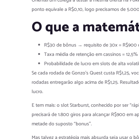
Orientei um colega a testar a mesma oferta na Pok
ponto equivale a R$0,10, logo precisamos de 5.000 
O que a matemáti
R$30 de bônus → requisito de 30x = R$900 
Taxa média de retenção em cassinos = 12,5%
Probabilidade de lucro em slots de alta vol
Se cada rodada de Gonzo’s Quest custa R$1,25, você
rodadas entregarão algo acima de R$1,25. Resultad
lucro.
E tem mais: o slot Starburst, conhecido por ser “r
precisará de 1.800 giros para alcançar R$900 em 
metade do suposto “bonus”.
Mas talvez a estratégia mais absurda seja usar o 