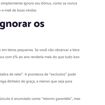
o simplesmente ignora seu bônus, como se nunca
 e‑mail de boas‑vindas.
ignorar os
em letras pequenas. Se você não observar a letra
ixa com 5% ao ano renderia mais do que tudo isso
tativa de reter”. A promessa de “exclusivo” pode
rega dinheiro de graça, a menos que seja para
inúsculo é anunciado como “retorno garantido”, mas