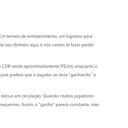
a. Em termos de entretenimento, um ingresso para
te seu dinheiro aqui, e nós vamos te fazer perder
 o CDB rende aproximadamente R$1,05, enquanto o
, pois prefere que o jogador se sinta “ganhando” a
 de bônus em circulação. Quando muitos jogadores
frequentes. Assim, o “ganho” parece constante, mas