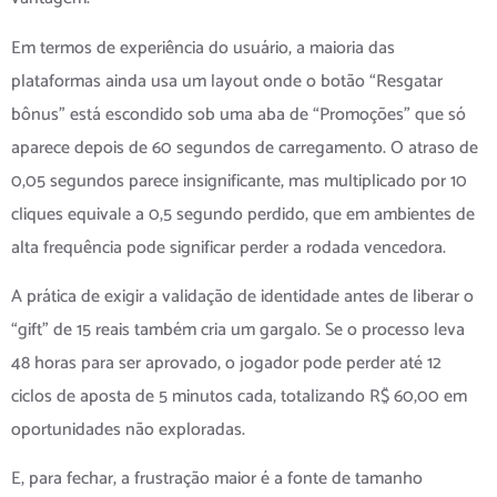
Em termos de experiência do usuário, a maioria das
plataformas ainda usa um layout onde o botão “Resgatar
bônus” está escondido sob uma aba de “Promoções” que só
aparece depois de 60 segundos de carregamento. O atraso de
0,05 segundos parece insignificante, mas multiplicado por 10
cliques equivale a 0,5 segundo perdido, que em ambientes de
alta frequência pode significar perder a rodada vencedora.
A prática de exigir a validação de identidade antes de liberar o
“gift” de 15 reais também cria um gargalo. Se o processo leva
48 horas para ser aprovado, o jogador pode perder até 12
ciclos de aposta de 5 minutos cada, totalizando R$ 60,00 em
oportunidades não exploradas.
E, para fechar, a frustração maior é a fonte de tamanho