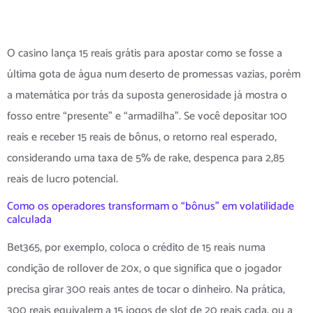
dos apostadores
O casino lança 15 reais grátis para apostar como se fosse a
última gota de água num deserto de promessas vazias, porém
a matemática por trás da suposta generosidade já mostra o
fosso entre “presente” e “armadilha”. Se você depositar 100
reais e receber 15 reais de bônus, o retorno real esperado,
considerando uma taxa de 5% de rake, despenca para 2,85
reais de lucro potencial.
Como os operadores transformam o “bônus” em volatilidade
calculada
Bet365, por exemplo, coloca o crédito de 15 reais numa
condição de rollover de 20x, o que significa que o jogador
precisa girar 300 reais antes de tocar o dinheiro. Na prática,
300 reais equivalem a 15 jogos de slot de 20 reais cada, ou a