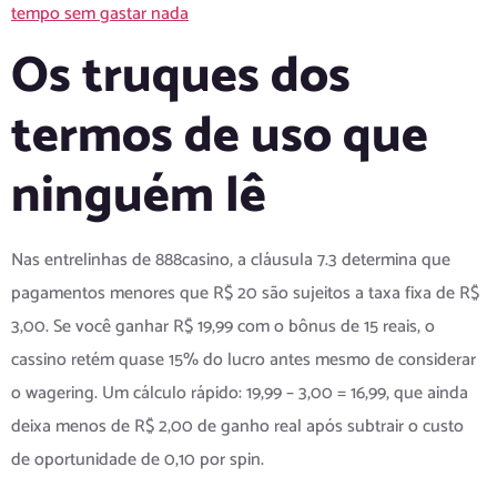
tempo sem gastar nada
Os truques dos
termos de uso que
ninguém lê
Nas entrelinhas de 888casino, a cláusula 7.3 determina que
pagamentos menores que R$ 20 são sujeitos a taxa fixa de R$
3,00. Se você ganhar R$ 19,99 com o bônus de 15 reais, o
cassino retém quase 15% do lucro antes mesmo de considerar
o wagering. Um cálculo rápido: 19,99 – 3,00 = 16,99, que ainda
deixa menos de R$ 2,00 de ganho real após subtrair o custo
de oportunidade de 0,10 por spin.